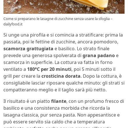
Come si preparano le lasagne di zucchine senza usare la sfoglia –
dailyfood.it
Si unge una pirofila e si comincia a stratificare: prima la
passata, poi le fettine di zucchine, ancora pomodoro,
scamorza grattugiata
e basilico. Lo strato finale
prevede una generosa spolverata di
grana padano
e
scamorza in superficie. La cottura va fatta in forno
ventilato a
180°C per 20 minuti
, poi 5 minuti sotto il
grill per creare la
crosticina dorata
. Dopo la cottura, è
consigliabile lasciar riposare qualche minuto: gli strati si
compatteranno meglio e il taglio sarà più netto.
Il risultato è un piatto
filante
, con un profumo fresco di
basilico e una consistenza morbida che ricorda la
lasagna classica, pur senza pasta. Non appesantisce e
può essere servito sia caldo che a temperatura