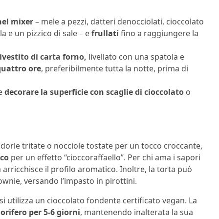
nel mixer
– mele a pezzi, datteri denocciolati, cioccolato
a e un pizzico di sale – e
frullati
fino a raggiungere la
vestito di carta forno,
livellato con una spatola e
quattro ore
, preferibilmente tutta la notte, prima di
e
decorare la superficie con scaglie di cioccolato
o
orle tritate o nocciole tostate per un tocco croccante,
cco
per un effetto “cioccoraffaello”. Per chi ama i sapori
arricchisce il profilo aromatico. Inoltre, la torta può
wnie, versando l’impasto in pirottini.
si utilizza un cioccolato fondente certificato vegan. La
gorifero per 5-6 giorni
, mantenendo inalterata la sua