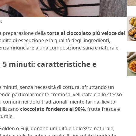
it
la preparazione della
torta al cioccolato più veloce del
idità di esecuzione e la qualità degli ingredienti,
enza rinunciare a una composizione sana e naturale.
 5 minuti: caratteristiche e
e minuti, senza necessità di cottura, sfruttando un
rende particolarmente cremosa, vellutata e allo stesso
comuni nei dolci tradizionali: niente farina, lievito,
tilizzano
cioccolato fondente al 90%
, frutta fresca e
turale.
 Golden o Fuji, donano umidità e dolcezza naturale,
lante e dolcificante naturale. Il cioccolato fondente,