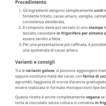
Procedimento
Gli ingredienti vengono semplicemente
uniti 
fondente tritato, cacao amaro, vaniglia, cannell
consistenza desiderata.
Il composto viene poi versato in uno
stampo ri
lasciato rassodare
in frigorifero per almeno 
essere servito a fette.
Per una presentazione più raffinata, è possibil
una spolverata di cacao amaro.
Varianti e consigli
Tra le
varianti golose
, si possono aggiungere mand
oppure sostituire metà del cacao con
farina di co
agrumati, l’aggiunta di scorza d’arancia grattugiata 
essere realizzata in formato monoporzioni tipo bro
Questa ricetta è anche completamente
vegana
se 
torta al cioccolato senza cottura si conserva
in fri