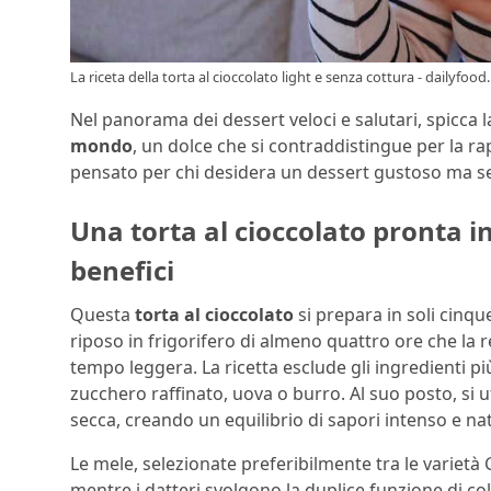
La riceta della torta al cioccolato light e senza cottura - dailyfood.
Nel panorama dei dessert veloci e salutari, spicca 
mondo
, un dolce che si contraddistingue per la rap
pensato per chi desidera un dessert gustoso ma s
Una torta al cioccolato pronta in
benefici
Questa
torta al cioccolato
si prepara in soli cinqu
riposo in frigorifero di almeno quattro ore che la 
tempo leggera. La ricetta esclude gli ingredienti più 
zucchero raffinato, uova o burro. Al suo posto, si u
secca, creando un equilibrio di sapori intenso e na
Le mele, selezionate preferibilmente tra le varietà
mentre i datteri svolgono la duplice funzione di col