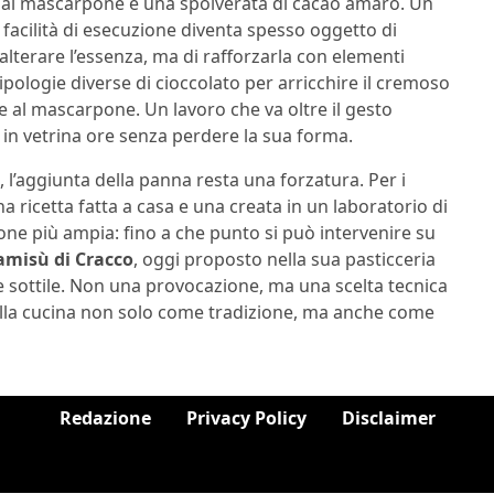
ice al mascarpone e una spolverata di cacao amaro. Un
 facilità di esecuzione diventa spesso oggetto di
alterare l’essenza, ma di rafforzarla con elementi
e tipologie diverse di cioccolato per arricchire il cremoso
e al mascarpone. Un lavoro che va oltre il gesto
 in vetrina ore senza perdere la sua forma.
, l’aggiunta della panna resta una forzatura. Per i
a ricetta fatta a casa e una creata in un laboratorio di
ione più ampia: fino a che punto si può intervenire su
ramisù di Cracco
, oggi proposto nella sua pasticceria
 sottile. Non una provocazione, ma una scelta tecnica
 alla cucina non solo come tradizione, ma anche come
Redazione
Privacy Policy
Disclaimer