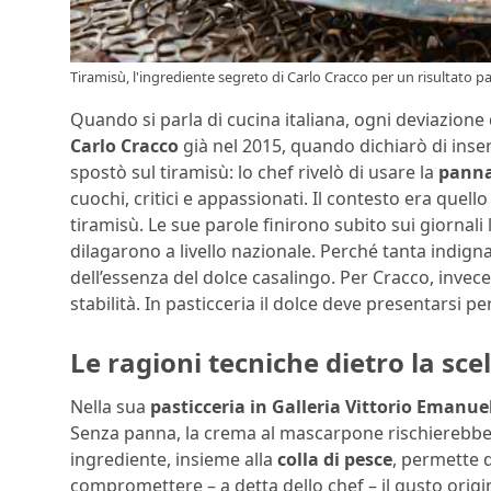
Tiramisù, l'ingrediente segreto di Carlo Cracco per un risultato pa
Quando si parla di cucina italiana, ogni deviazione 
Carlo Cracco
già nel 2015, quando dichiarò di inserir
spostò sul tiramisù: lo chef rivelò di usare la
pann
cuochi, critici e appassionati. Il contesto era quell
tiramisù. Le sue parole finirono subito sui giornali 
dilagarono a livello nazionale. Perché tanta indig
dell’essenza del dolce casalingo. Per Cracco, invec
stabilità. In pasticceria il dolce deve presentarsi per
Le ragioni tecniche dietro la sce
Nella sua
pasticceria in Galleria Vittorio Emanue
Senza panna, la crema al mascarpone rischierebbe 
ingrediente, insieme alla
colla di pesce
, permette 
compromettere – a detta dello chef – il gusto origi