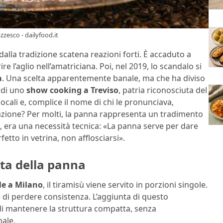
zzesco - dailyfood.it
dalla tradizione scatena reazioni forti. È accaduto a
e l’aglio nell’amatriciana. Poi, nel 2019, lo scandalo si
a
. Una scelta apparentemente banale, ma che ha diviso
o di uno
show cooking a Treviso
, patria riconosciuta del
locali e, complice il nome di chi le pronunciava,
nazione? Per molti, la panna rappresenta un tradimento
e, era una necessità tecnica: «La panna serve per dare
fetto in vetrina, non afflosciarsi».
lta della panna
le a Milano
, il tiramisù viene servito in porzioni singole.
di perdere consistenza. L’aggiunta di questo
di mantenere la struttura compatta, senza
nale.