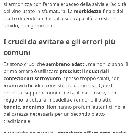
si armonizza con l’aroma erbaceo della salvia e l’acidità
del vino usato in sfumatura. La
morbidezza
finale del
piatto dipende anche dalla sua capacità di restare
umido, non gommoso.
I crudi da evitare e gli errori più
comuni
Esistono crudi che
sembrano adatti
, ma non lo sono. Il
primo errore è utilizzare
prosciutti industriali
confezionati sottovuoto
, spesso troppo salati, con
aromi artificiali
e consistenza gommosa. Questi
prodotti, seppur economici e facili da trovare, non
reggono la cottura in padella e rendono il piatto
banale, anonimo
. Non hanno profumi autentici, né la
delicatezza necessaria per un secondo piatto
tradizionale.
Altra scelta da evitare: il
prosciutto affumicato
. Anche