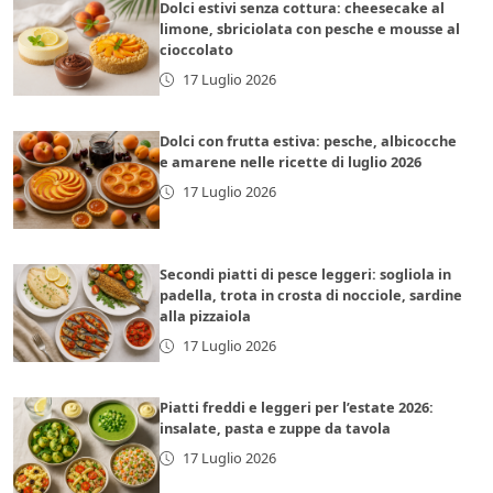
Dolci estivi senza cottura: cheesecake al
limone, sbriciolata con pesche e mousse al
cioccolato
17 Luglio 2026
Dolci con frutta estiva: pesche, albicocche
e amarene nelle ricette di luglio 2026
17 Luglio 2026
Secondi piatti di pesce leggeri: sogliola in
padella, trota in crosta di nocciole, sardine
alla pizzaiola
17 Luglio 2026
Piatti freddi e leggeri per l’estate 2026:
insalate, pasta e zuppe da tavola
17 Luglio 2026