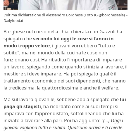
L’ultima dichiarazione di Alessandro Borghese (Foto IG @borgheseale) –
Dailyfood.it
Borghese nel corso della chiacchierata con Gazzoli ha
spiegato che
secondo lui oggi le cose si fanno in
modo troppo veloce
, i giovani vorrebbero “tutto e
subito”, ma nel mondo della cucina le cose non
funzionano così. Ha ribadito l’importanza di imparare
un lavoro, spiegando come quando si inizia a lavorare, il
mestiere si deve imparare. Ha poi spiegato qual è il
trattamento economico dei suoi dipendenti, che hanno
la tredicesima, la quattordicesima e anche il welfare.
Ma sul lavoro giovanile, sebbene abbia spiegato che
lui
paga gli stagisti
, ha ricordato come ai suoi tempi si
imparava con l’apprendistato, sottolineando che lui ha
iniziato a lavorare alla pari. Poi ha aggiunto:
“(…) Oggi i
giovani vogliono tutto e subito. Qualcuno arriva e ti chiede: