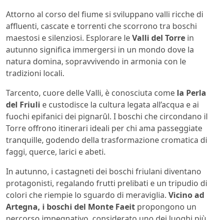
Attorno al corso del fiume si sviluppano valli ricche di
affluenti, cascate e torrenti che scorrono tra boschi
maestosi e silenziosi. Esplorare le
Valli del Torre
in
autunno significa immergersi in un mondo dove la
natura domina, sopravvivendo in armonia con le
tradizioni locali.
Tarcento, cuore delle Valli, è conosciuta come
la Perla
del Friuli
e custodisce la cultura legata all’acqua e ai
fuochi epifanici dei pignarȗl. I boschi che circondano il
Torre offrono itinerari ideali per chi ama passeggiate
tranquille, godendo della trasformazione cromatica di
faggi, querce, larici e abeti.
In autunno, i castagneti dei boschi friulani diventano
protagonisti, regalando frutti prelibati e un tripudio di
colori che riempie lo sguardo di meraviglia.
Vicino ad
Artegna, i boschi del Monte Faeit
propongono un
percorso impegnativo, considerato uno dei luoghi più