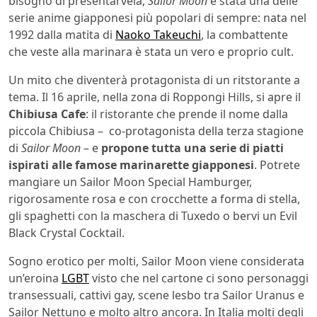
bisogno di presentarvela,
Sailor Moon
è stata una delle
serie anime giapponesi più popolari di sempre: nata nel
1992 dalla matita di
Naoko Takeuchi
, la combattente
che veste alla marinara è stata un vero e proprio cult.
Un mito che diventerà protagonista di un ritstorante a
tema. Il 16 aprile, nella zona di Roppongi Hills, si apre il
Chibiusa Cafe
: il ristorante che prende il nome dalla
piccola Chibiusa – co-protagonista della terza stagione
di
Sailor Moon
– e
propone tutta una serie di piatti
ispirati alle famose marinarette giapponesi
. Potrete
mangiare un Sailor Moon Special Hamburger,
rigorosamente rosa e con crocchette a forma di stella,
gli spaghetti con la maschera di Tuxedo o bervi un Evil
Black Crystal Cocktail.
Sogno erotico per molti, Sailor Moon viene considerata
un’eroina
LGBT
visto che nel cartone ci sono personaggi
transessuali, cattivi gay, scene lesbo tra Sailor Uranus e
Sailor Nettuno e molto altro ancora. In Italia molti degli