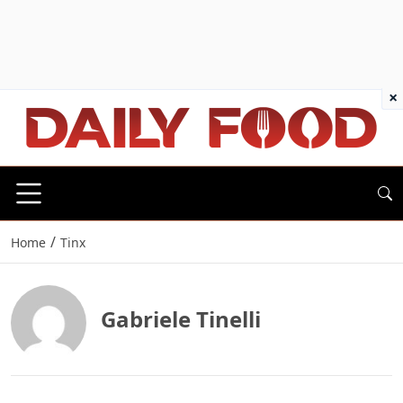
×
/
Home
Tinx
Gabriele Tinelli