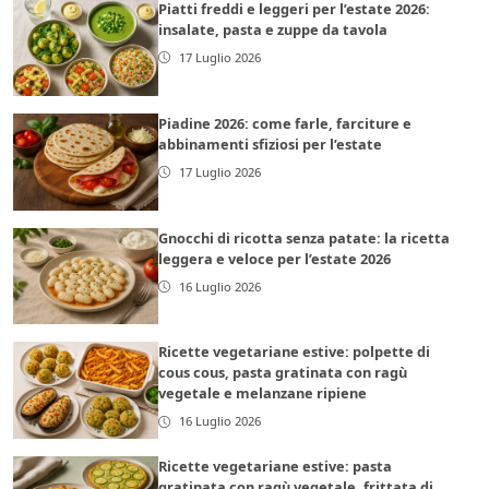
Piatti freddi e leggeri per l’estate 2026:
insalate, pasta e zuppe da tavola
17 Luglio 2026
Piadine 2026: come farle, farciture e
abbinamenti sfiziosi per l’estate
17 Luglio 2026
Gnocchi di ricotta senza patate: la ricetta
leggera e veloce per l’estate 2026
16 Luglio 2026
Ricette vegetariane estive: polpette di
cous cous, pasta gratinata con ragù
vegetale e melanzane ripiene
16 Luglio 2026
Ricette vegetariane estive: pasta
gratinata con ragù vegetale, frittata di