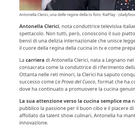
Antonella Clerici, una delle regine della tv foto: RaiPlay - (dailyfood
Antonella Clerici
, nota conduttrice televisiva ital
spettacolo. Non tutti, però, conoscono il suo piatto
bensì di una delizia internazionale che unisce le
il cuore della regina della cucina in tv e come pre
La
carriera
di Antonella Clerici, nata a Legnano nel 
consacrata come la conduttrice di riferimento della 
Ottanta nelle reti minori, la Clerici ha saputo con
successo come
La Prova del Cuoco
, format che ha 
dove ha continuato a promuovere la cucina genuin
La sua attenzione verso la cucina semplice ma r
pubblico la passione per il buon cibo e il piacere 
affollato da talent show culinari, Antonella ha man
innovazione.