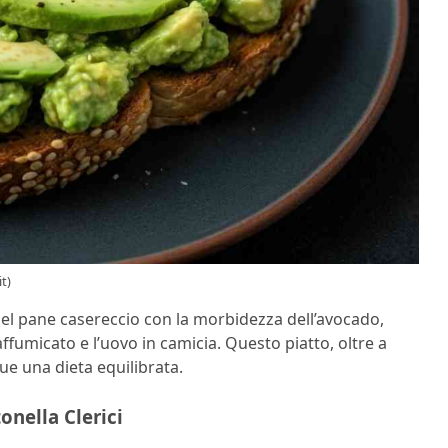
it)
 del pane casereccio con la morbidezza dell’avocado,
affumicato e l’uovo in camicia. Questo piatto, oltre a
ue una dieta equilibrata.
onella Clerici