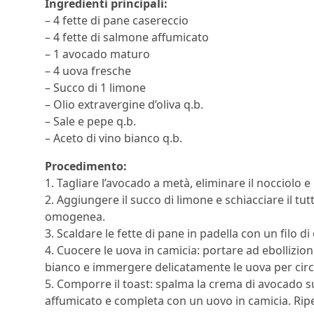
Ingredienti principali:
– 4 fette di pane casereccio
– 4 fette di salmone affumicato
– 1 avocado maturo
– 4 uova fresche
– Succo di 1 limone
– Olio extravergine d’oliva q.b.
– Sale e pepe q.b.
– Aceto di vino bianco q.b.
Procedimento:
1. Tagliare l’avocado a metà, eliminare il nocciolo e 
2. Aggiungere il succo di limone e schiacciare il t
omogenea.
3. Scaldare le fette di pane in padella con un filo di
4. Cuocere le uova in camicia: portare ad ebollizio
bianco e immergere delicatamente le uova per circ
5. Comporre il toast: spalma la crema di avocado s
affumicato e completa con un uovo in camicia. Ripe