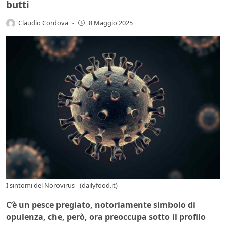
butti
Claudio Cordova
-
8 Maggio 2025
I sintomi del Norovirus - (dailyfood.it)
C’è un pesce pregiato, notoriamente simbolo di
opulenza, che, però, ora preoccupa sotto il profilo