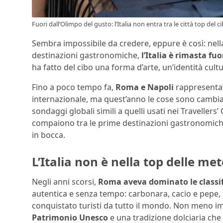
Fuori dall’Olimpo del gusto: l’Italia non entra tra le città top del ci
Sembra impossibile da credere, eppure è così: nel
destinazioni gastronomiche,
l’Italia è rimasta fuo
ha fatto del cibo una forma d’arte, un’identità cul
Fino a poco tempo fa,
Roma e Napoli
rappresentav
internazionale, ma quest’anno le cose sono cambiate
sondaggi globali simili a quelli usati nei Travellers
compaiono tra le prime destinazioni gastronomiche 
in bocca.
L’Italia non è nella top delle m
Negli anni scorsi,
Roma aveva dominato le classif
autentica e senza tempo: carbonara, cacio e pepe, a
conquistato turisti da tutto il mondo. Non meno 
Patrimonio Unesco
e una tradizione dolciaria che 