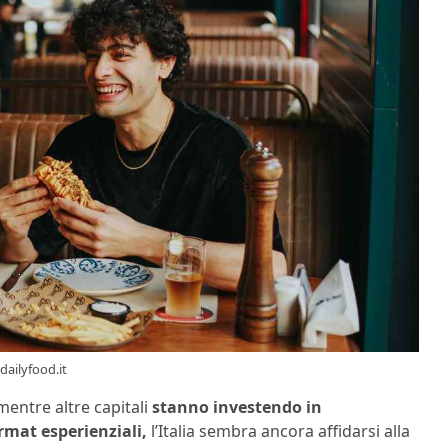
dailyfood.it
mentre altre capitali
stanno investendo in
ormat esperienziali,
l’Italia sembra ancora affidarsi alla