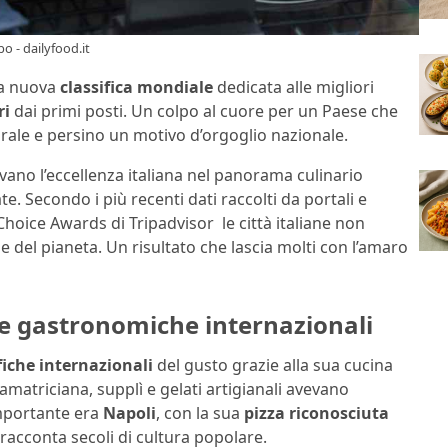
bo - dailyfood.it
la nuova
classifica mondiale
dedicata alle migliori
ri
dai primi posti. Un colpo al cuore per un Paese che
turale e persino un motivo d’orgoglio nazionale.
ano l’eccellenza italiana nel panorama culinario
. Secondo i più recenti dati raccolti da portali e
’ Choice Awards di Tripadvisor le città italiane non
del pianeta. Un risultato che lascia molti con l’amaro
ete gastronomiche internazionali
iche internazionali
del gusto grazie alla sua cucina
matriciana, supplì e gelati artigianali avevano
importante era
Napoli
, con la sua
pizza riconosciuta
racconta secoli di cultura popolare.