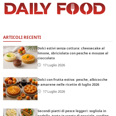
ARTICOLI RECENTI
Dolci estivi senza cottura: cheesecake al
limone, sbriciolata con pesche e mousse al
cioccolato
17 Luglio 2026
Dolci con frutta estiva: pesche, albicocche
e amarene nelle ricette di luglio 2026
17 Luglio 2026
Secondi piatti di pesce leggeri: sogliola in
padella, trota in crosta di nocciole, sardine