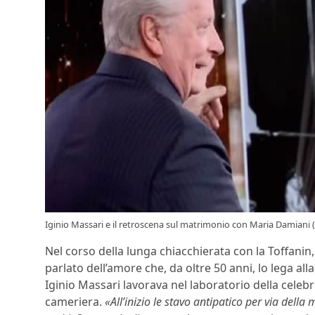
Iginio Massari e il retroscena sul matrimonio con Maria Damiani (
Nel corso della lunga chiacchierata con la Toffanin, 
parlato dell’amore che, da oltre 50 anni, lo lega all
Iginio Massari lavorava nel laboratorio della cele
cameriera.
«All’inizio le stavo antipatico per via dell