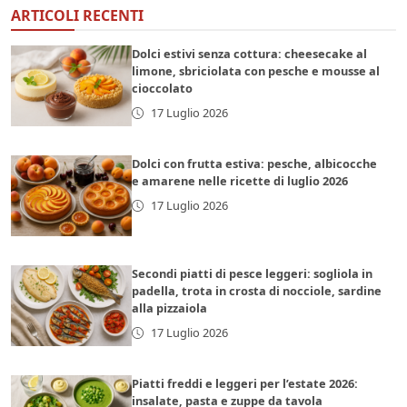
ARTICOLI RECENTI
Dolci estivi senza cottura: cheesecake al
limone, sbriciolata con pesche e mousse al
cioccolato
17 Luglio 2026
Dolci con frutta estiva: pesche, albicocche
e amarene nelle ricette di luglio 2026
17 Luglio 2026
Secondi piatti di pesce leggeri: sogliola in
padella, trota in crosta di nocciole, sardine
alla pizzaiola
17 Luglio 2026
Piatti freddi e leggeri per l’estate 2026:
insalate, pasta e zuppe da tavola