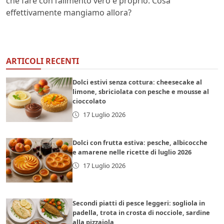
che fare con l’alimento vero e proprio. Cosa
effettivamente mangiamo allora?
ARTICOLI RECENTI
Dolci estivi senza cottura: cheesecake al
limone, sbriciolata con pesche e mousse al
cioccolato
17 Luglio 2026
Dolci con frutta estiva: pesche, albicocche
e amarene nelle ricette di luglio 2026
17 Luglio 2026
Secondi piatti di pesce leggeri: sogliola in
padella, trota in crosta di nocciole, sardine
alla pizzaiola