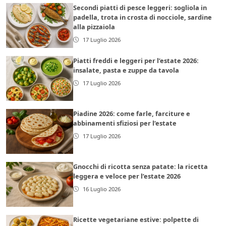
Secondi piatti di pesce leggeri: sogliola in
padella, trota in crosta di nocciole, sardine
alla pizzaiola
17 Luglio 2026
Piatti freddi e leggeri per l’estate 2026:
insalate, pasta e zuppe da tavola
17 Luglio 2026
Piadine 2026: come farle, farciture e
abbinamenti sfiziosi per l’estate
17 Luglio 2026
Gnocchi di ricotta senza patate: la ricetta
leggera e veloce per l’estate 2026
16 Luglio 2026
Ricette vegetariane estive: polpette di