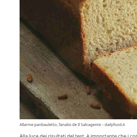
Allarme panbauletto, l’analisi de Il Salvagente – dailyfood.it
Alla luce dei risultati del test, è importante che i 