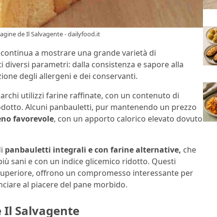
gine de Il Salvagente - dailyfood.it
e, continua a mostrare una grande varietà di
i diversi parametri: dalla consistenza e sapore alla
azione degli allergeni e dei conservanti.
rchi utilizzi farine raffinate, con un contenuto di
odotto. Alcuni panbauletti, pur mantenendo un prezzo
eno favorevole
, con un apporto calorico elevato dovuto
di
panbauletti integrali e con farine alternative,
che
ù sani e con un indice glicemico ridotto. Questi
superiore, offrono un compromesso interessante per
nciare al piacere del pane morbido.
e Il Salvagente