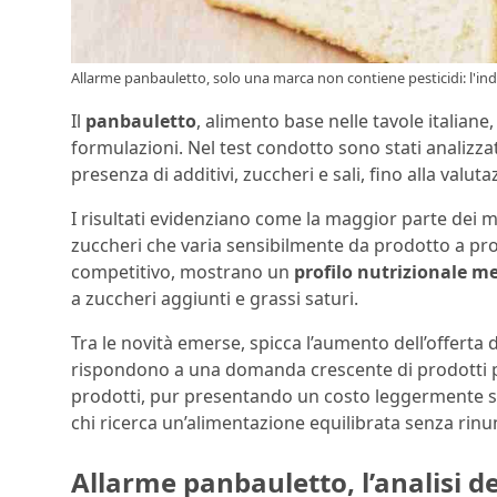
Allarme panbauletto, solo una marca non contiene pesticidi: l'inda
Il
panbauletto
, alimento base nelle tavole italian
formulazioni. Nel test condotto sono stati analizzat
presenza di additivi, zuccheri e sali, fino alla valut
I risultati evidenziano come la maggior parte dei ma
zuccheri che varia sensibilmente da prodotto a pr
competitivo, mostrano un
profilo nutrizionale m
a zuccheri aggiunti e grassi saturi.
Tra le novità emerse, spicca l’aumento dell’offerta 
rispondono a una domanda crescente di prodotti pi
prodotti, pur presentando un costo leggermente 
chi ricerca un’alimentazione equilibrata senza rinu
Allarme panbauletto, l’analisi d