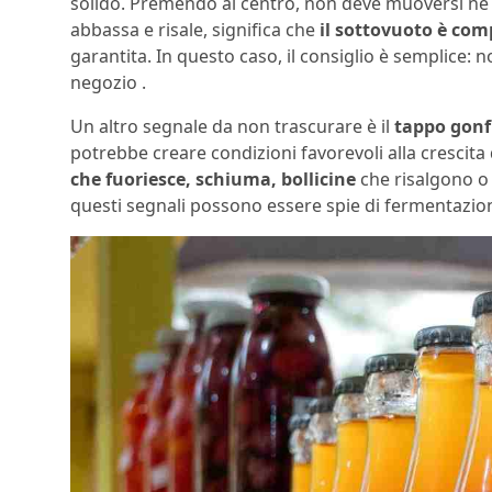
solido. Premendo al centro, non deve muoversi né f
abbassa e risale, significa che
il sottovuoto è co
garantita. In questo caso, il consiglio è semplice: 
negozio .
Un altro segnale da non trascurare è il
tappo gonf
potrebbe creare condizioni favorevoli alla crescita de
che fuoriesce, schiuma, bollicine
che risalgono o 
questi segnali possono essere spie di fermentazi