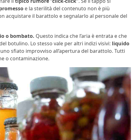
are il
tipico rumore “click-click”
. Se il tappo si
mpromesso
e la sterilità del contenuto non è più
non acquistare il barattolo e segnalarlo al personale del
io o bombato.
Questo indica che l’aria è entrata e che
l botulino. Lo stesso vale per altri indizi visivi:
liquido
uno sfiato improvviso all’apertura del barattolo. Tutti
one o contaminazione.