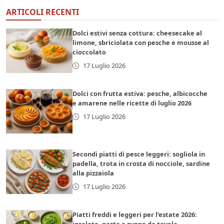
ARTICOLI RECENTI
Dolci estivi senza cottura: cheesecake al
limone, sbriciolata con pesche e mousse al
cioccolato
17 Luglio 2026
Dolci con frutta estiva: pesche, albicocche
e amarene nelle ricette di luglio 2026
17 Luglio 2026
Secondi piatti di pesce leggeri: sogliola in
padella, trota in crosta di nocciole, sardine
alla pizzaiola
17 Luglio 2026
Piatti freddi e leggeri per l’estate 2026: