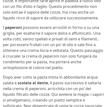
cozze, è importante farle aprire in padella a fuoco vivo
con un filo d’olio e l’aglio. Questo procedimento non
solo estrae il sapore delle cozze, ma crea anche un
liquido ricco di sapore da utilizzare successivamente.
I
peperoni
possono essere arrostiti in forno o su una
griglia, per esaltarne il sapore dolce e affumicato. Una
volta cotti, vanno spellati e privati di semi e filamenti,
per poi essere frullati con un po’ di olio e sale fino a
ottenere una crema liscia e vellutata. Questo passaggio
è cruciale: la crema di peperoni non solo fungerà da
condimento per la pasta, ma porterà anche
un’esplosione di colore nel piatto.
Dopo aver cotto la pasta mista in abbondante acqua
salata e
scolata al dente
, il passo successivo è saltarla
nella crema di peperoni, arricchita con un po’ del
liquido filtrato delle cozze. Qui avviene la magia: i sapori
si amalgamano, creando un piatto semplice e
sofisticato. Non dimenticate di unire le cozze sgusciate,