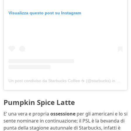
Visualizza questo post su Instagram
Un post condiviso da Starbucks Coffee ☕ (@starbucks)
in data:
Ot
Pumpkin Spice Latte
E’ una vera e propria
ossessione
per gli americani e lo si
sente nominare in continuazione; il PSL è la bevanda di
punta della stagione autunnale di Starbucks, infatti è