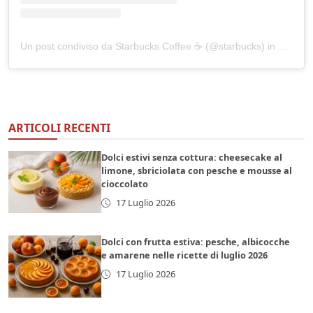
Un post condiviso da Starbucks Coffee ☕ (@starbucks)
in data:
Gi
ARTICOLI RECENTI
Dolci estivi senza cottura: cheesecake al
limone, sbriciolata con pesche e mousse al
cioccolato
17 Luglio 2026
Dolci con frutta estiva: pesche, albicocche
e amarene nelle ricette di luglio 2026
17 Luglio 2026