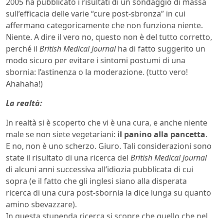
2005 ha pubblicato i risultati di un sondaggio di massa
sull’efficacia delle varie “cure post-sbronza” in cui
affermano categoricamente che non funziona niente.
Niente. A dire il vero no, questo non è del tutto corretto,
perché il
British Medical Journal
ha di fatto suggerito un
modo sicuro per evitare i sintomi postumi di una
sbornia: l’astinenza o la moderazione. (tutto vero!
Ahahaha!)
La realtà:
In realtà si è scoperto che vi è una cura, e anche niente
male se non siete vegetariani:
il panino alla pancetta
.
E no, non è uno scherzo. Giuro. Tali considerazioni sono
state il risultato di una ricerca del
British Medical Journal
di alcuni anni successiva all’idiozia pubblicata di cui
sopra (e il fatto che gli inglesi siano alla disperata
ricerca di una cura post-sbornia la dice lunga su quanto
amino sbevazzare).
In questa stupenda ricerca si scopre che quello che nel