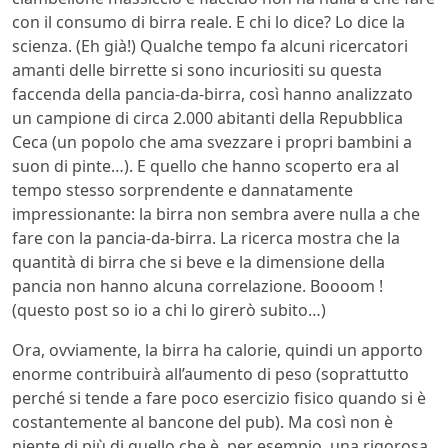
con il consumo di birra reale. E chi lo dice? Lo dice la
scienza. (Eh già!) Qualche tempo fa alcuni ricercatori
amanti delle birrette si sono incuriositi su questa
faccenda della pancia-da-birra, così hanno analizzato
un campione di circa 2.000 abitanti della Repubblica
Ceca (un popolo che ama svezzare i propri bambini a
suon di pinte…). E quello che hanno scoperto era al
tempo stesso sorprendente e dannatamente
impressionante: la birra non sembra avere nulla a che
fare con la pancia-da-birra. La ricerca mostra che la
quantità di birra che si beve e la dimensione della
pancia non hanno alcuna correlazione. Boooom !
(questo post so io a chi lo girerò subito…)
Ora, ovviamente, la birra ha calorie, quindi un apporto
enorme contribuirà all’aumento di peso (soprattutto
perché si tende a fare poco esercizio fisico quando si è
costantemente al bancone del pub). Ma così non è
niente di più di quello che è, per esempio, una rigorosa