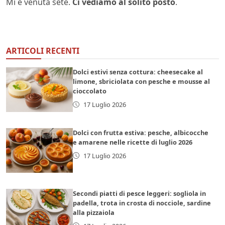
Mi è venuta sete.
Ci vediamo al solito posto
.
ARTICOLI RECENTI
Dolci estivi senza cottura: cheesecake al
limone, sbriciolata con pesche e mousse al
cioccolato
17 Luglio 2026
Dolci con frutta estiva: pesche, albicocche
e amarene nelle ricette di luglio 2026
17 Luglio 2026
Secondi piatti di pesce leggeri: sogliola in
padella, trota in crosta di nocciole, sardine
alla pizzaiola