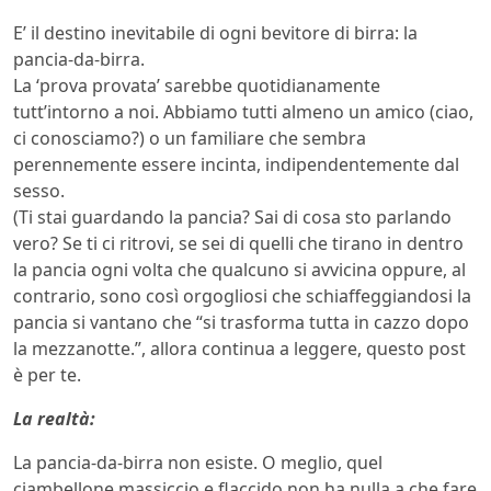
E’ il destino inevitabile di ogni bevitore di birra: la
pancia-da-birra.
La ‘prova provata’ sarebbe quotidianamente
tutt’intorno a noi. Abbiamo tutti almeno un amico (ciao,
ci conosciamo?) o un familiare che sembra
perennemente essere incinta, indipendentemente dal
sesso.
(Ti stai guardando la pancia? Sai di cosa sto parlando
vero? Se ti ci ritrovi, se sei di quelli che tirano in dentro
la pancia ogni volta che qualcuno si avvicina oppure, al
contrario, sono così orgogliosi che schiaffeggiandosi la
pancia si vantano che “si trasforma tutta in cazzo dopo
la mezzanotte.”, allora continua a leggere, questo post
è per te.
La realtà:
La pancia-da-birra non esiste. O meglio, quel
ciambellone massiccio e flaccido non ha nulla a che fare