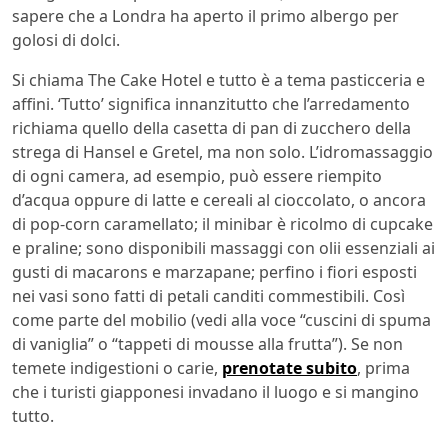
sapere che a Londra ha aperto il primo albergo per
golosi di dolci.
Si chiama The Cake Hotel e tutto è a tema pasticceria e
affini. ‘Tutto’ significa innanzitutto che l’arredamento
richiama quello della casetta di pan di zucchero della
strega di Hansel e Gretel, ma non solo. L’idromassaggio
di ogni camera, ad esempio, può essere riempito
d’acqua oppure di latte e cereali al cioccolato, o ancora
di pop-corn caramellato; il minibar è ricolmo di cupcake
e praline; sono disponibili massaggi con olii essenziali ai
gusti di macarons e marzapane; perfino i fiori esposti
nei vasi sono fatti di petali canditi commestibili. Così
come parte del mobilio (vedi alla voce “cuscini di spuma
di vaniglia” o “tappeti di mousse alla frutta”). Se non
temete indigestioni o carie,
prenotate subito
, prima
che i turisti giapponesi invadano il luogo e si mangino
tutto.