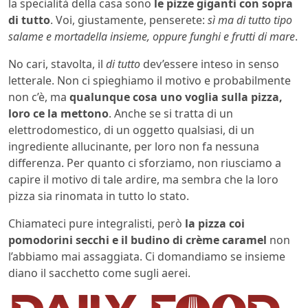
la specialità della casa sono
le pizze giganti con sopra
di tutto
. Voi, giustamente, penserete:
sì ma di tutto tipo
salame e mortadella insieme, oppure funghi e frutti di mare
.
No cari, stavolta, il
di tutto
dev’essere inteso in senso
letterale. Non ci spieghiamo il motivo e probabilmente
non c’è, ma
qualunque cosa uno voglia sulla pizza,
loro ce la mettono
. Anche se si tratta di un
elettrodomestico, di un oggetto qualsiasi, di un
ingrediente allucinante, per loro non fa nessuna
differenza. Per quanto ci sforziamo, non riusciamo a
capire il motivo di tale ardire, ma sembra che la loro
pizza sia rinomata in tutto lo stato.
Chiamateci pure integralisti, però
la pizza coi
pomodorini secchi e il
budino di crème caramel
non
l’abbiamo mai assaggiata. Ci domandiamo se insieme
diano il sacchetto come sugli aerei.