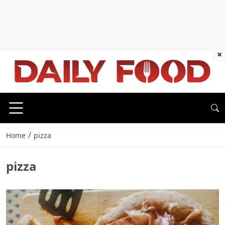
×
/
Home
pizza
pizza