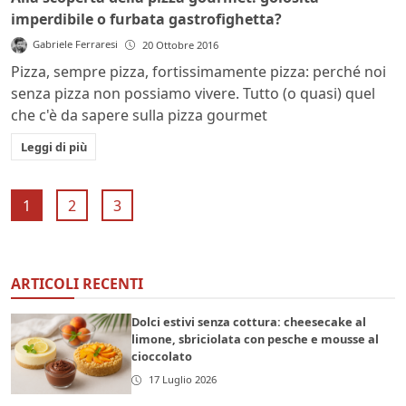
imperdibile o furbata gastrofighetta?
Gabriele Ferraresi
20 Ottobre 2016
Pizza, sempre pizza, fortissimamente pizza: perché noi
senza pizza non possiamo vivere. Tutto (o quasi) quel
che c'è da sapere sulla pizza gourmet
Leggi di più
1
2
3
ARTICOLI RECENTI
Dolci estivi senza cottura: cheesecake al
limone, sbriciolata con pesche e mousse al
cioccolato
17 Luglio 2026