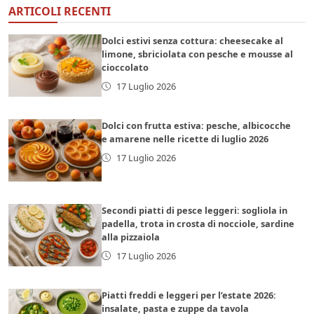
ARTICOLI RECENTI
Dolci estivi senza cottura: cheesecake al
limone, sbriciolata con pesche e mousse al
cioccolato
17 Luglio 2026
Dolci con frutta estiva: pesche, albicocche
e amarene nelle ricette di luglio 2026
17 Luglio 2026
Secondi piatti di pesce leggeri: sogliola in
padella, trota in crosta di nocciole, sardine
alla pizzaiola
17 Luglio 2026
Piatti freddi e leggeri per l’estate 2026:
insalate, pasta e zuppe da tavola