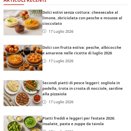
Dolci estivi senza cottura: cheesecake al
limone, sbriciolata con pesche e mousse al
cioccolato
17 Luglio 2026
Dolci con frutta estiva: pesche, albicocche
e amarene nelle ricette di luglio 2026
17 Luglio 2026
Secondi piatti di pesce leggeri: sogliola in
padella, trota in crosta di nocciole, sardine
alla pizzaiola
17 Luglio 2026
Piatti freddi e leggeri per l’estate 2026:
insalate, pasta e zuppe da tavola