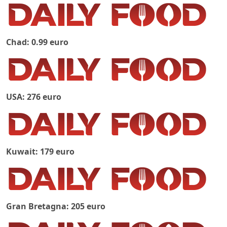
Chad: 0.99 euro
USA: 276 euro
Kuwait: 179 euro
Gran Bretagna: 205 euro