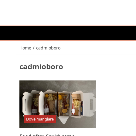
/
Home
cadmioboro
cadmioboro
Dove mangiare