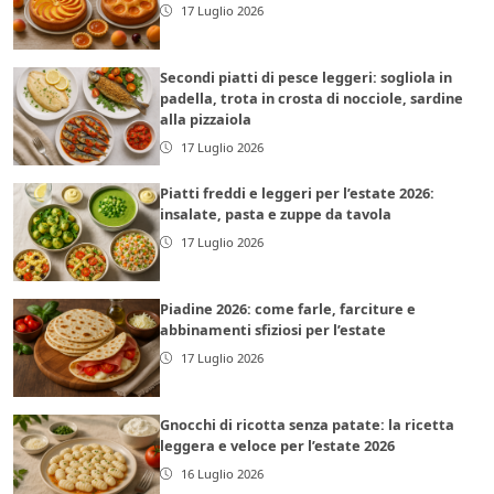
17 Luglio 2026
Secondi piatti di pesce leggeri: sogliola in
padella, trota in crosta di nocciole, sardine
alla pizzaiola
17 Luglio 2026
Piatti freddi e leggeri per l’estate 2026:
insalate, pasta e zuppe da tavola
17 Luglio 2026
Piadine 2026: come farle, farciture e
abbinamenti sfiziosi per l’estate
17 Luglio 2026
Gnocchi di ricotta senza patate: la ricetta
leggera e veloce per l’estate 2026
16 Luglio 2026