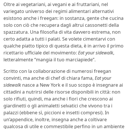
Oltre ai vegetariani, ai vegani e ai fruttariani, nel
variegato universo dei regimi alimentari alternativi
esistono anche i freegan: in sostanza, gente che cucina
solo con ciò che recupera dagli altrui cassonetti della
spazzatura. Una filosofia di vita davvero estrema, non
certo adatta a tutti i palati. Se volete cimentarvi con
qualche piatto tipico di questa dieta, è in arrivo il primo
ricettario ufficiale del movimento:
Eat your sidewalk
,
letteralmente “mangia il tuo marciapiede”.
Scritto con la collaborazione di numerosi freegan
convinti, ma anche di chef di chiara fama,
Eat your
sidewalk
nasce a New York e il suo scopo è insegnare ai
cittadini a nutrirsi delle risorse disponibili in città: non
solo rifiuti, quindi, ma anche i fiori che crescono ai
giardinetti o gli animaletti selvatici che vivono tra i
palazzi (ebbene sì, piccioni e insetti compresi). In
un’appendice, inoltre, insegna anche a coltivare
qualcosa di utile e commestibile perfino in un ambiente