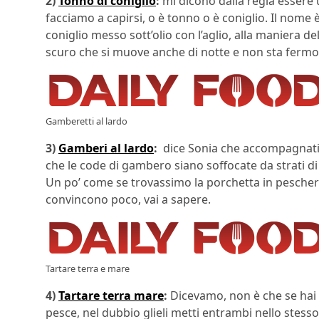
2)
Tonno di coniglio
:
mi dicono dalla regia essere 
facciamo a capirsi, o è tonno o è coniglio. Il nome
coniglio messo sott’olio con l’aglio, alla maniera
scuro che si muove anche di notte e non sta fermo
Gamberetti al lardo
3)
Gamberi al lardo
:
dice Sonia che accompagnati da
che le code di gambero siano soffocate da strati di l
Un po’ come se trovassimo la porchetta in pescher
convincono poco, vai a sapere.
Tartare terra e mare
4)
Tartare terra mare
:
Dicevamo, non è che se hai 
pesce, nel dubbio glieli metti entrambi nello stess