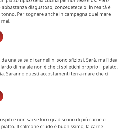
un piatto tipico della cucina piemontese e ok. Però
 è abbastanza disgustoso, concedetecelo. In realtà è
 del tonno. Per sognare anche in campagna quel mare
 mai.
 una salsa di cannellini sono sfiziosi. Sarà, ma l’idea
ardo di maiale non è che ci solletichi proprio il palato.
ia. Saranno questi accostamenti terra-mare che ci
ospiti e non sai se loro gradiscono di più carne o
o piatto. Il salmone crudo è buonissimo, la carne