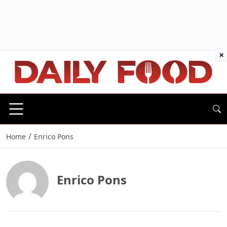
×
/
Home
Enrico Pons
Enrico Pons