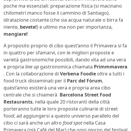
poche ma essenziali: preparazione fisica (si macinano
chilometri manco fosse il cammino di Santiago),
idratazione costante (che sia acqua naturale o birra fa
niente,
bevete!
) e ultimo ma non per importanza,
mangiare!
A proposito proprio di cibo quest’anno il Primavera si fa
in quattro per sfamarvi, con le migliori proposte e
varietà gastronomiche possibili, dando vita ad una vera
e propria
line up
gastronomica chiamata
Primmmavera
. Con la collaborazione di
Verbena Foodie
oltre a tutti i
food truck disseminati per il
Parc del Fòrum
,
quest’anno esisterà una vera e propria area cibo
centrale che si chiamerà
Barcelona Street Food
Restaurants
, nella quale 20 ristoranti della città
porteranno tutte le loro proposte culinarie di street
food; ad aggiungersi a questo universo parallelo del
cibo ci sarà anche un altro
food spot
nella Casa
Primavera (già Café del Mar) che ogni giorno del festival