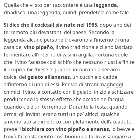
Quella che vi sto per raccontare è una
leggenda
,
ribadisco, una leggenda, quindi prendetela come tale.
Si dice che il cocktail sia nato nel 1985
, dopo uno dei
terremoto più devastanti del paese. Secondo la
leggenda alcune persone trovarono all’interno di una
casa del
vino pipeño
, il vino tradizionale cileno lasciato
fermentare all’interno di vasi in argilla. Fortuna vuole
che il vino facesse così schifo che nessuno riuscì a finire
il proprio bicchiere e quando iniziarono a servire il
dolce, del
gelato all’ananas
, un cucchiaio cadde
all’interno di uno di essi. Per via di strani magheggi
chimici il vino, a contatto con il gelato, iniziò a schizzare
producendo lo stesso effetto che accade nell’acqua
quando c’è è un terremoto. Durante la festa, quando
ormai gli invitati erano tutti un po’ alticci, qualche
smemorato si dimenticò completamente dell’accaduto,
prese il
bicchiere con vino pipeño e ananas
, lo bevve e
trovò l’accostamento così buono da farlo assaggiare a