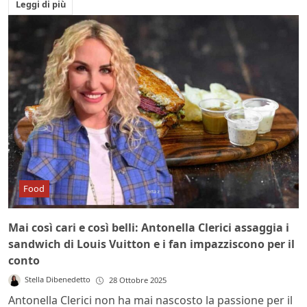
Leggi di più
Food
Mai così cari e così belli: Antonella Clerici assaggia i
sandwich di Louis Vuitton e i fan impazziscono per il
conto
Stella Dibenedetto
28 Ottobre 2025
Antonella Clerici non ha mai nascosto la passione per il