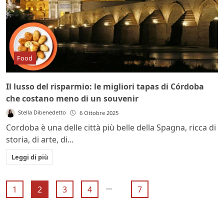
Food
Il lusso del risparmio: le migliori tapas di Córdoba
che costano meno di un souvenir
Stella Dibenedetto
6 Ottobre 2025
Cordoba è una delle città più belle della Spagna, ricca di
storia, di arte, di...
Leggi di più
...
1
2
3
4
7