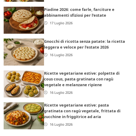
Piadine 2026: come farle, farciture e
abbinamenti sfiziosi per l’estate
17 Luglio 2026
Gnocchi di ricotta senza patate: la ricetta
leggera e veloce per l’estate 2026
16 Luglio 2026
Ricette vegetariane estive: polpette di
cous cous, pasta gratinata con ragù
vegetale e melanzane ripiene
16 Luglio 2026
Ricette vegetariane estive: pasta
gratinata con ragù vegetale, frittata di
zucchine in friggitrice ad aria
16 Luglio 2026