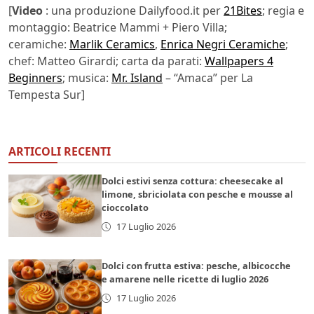
[
Video
: una produzione Dailyfood.it per
21Bites
; regia e
montaggio: Beatrice Mammi + Piero Villa;
ceramiche:
Marlik Ceramics
,
Enrica Negri Ceramiche
;
chef: Matteo Girardi; carta da parati:
Wallpapers 4
Beginners
; musica:
Mr. Island
– “Amaca” per La
Tempesta Sur]
ARTICOLI RECENTI
Dolci estivi senza cottura: cheesecake al
limone, sbriciolata con pesche e mousse al
cioccolato
17 Luglio 2026
Dolci con frutta estiva: pesche, albicocche
e amarene nelle ricette di luglio 2026
17 Luglio 2026